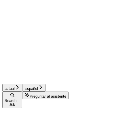
actual
Español
Preguntar al asistente
Search...
⌘
K