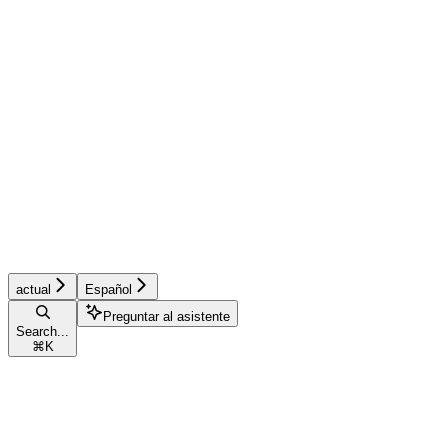
actual
Español
Preguntar al asistente
Search...
⌘
K