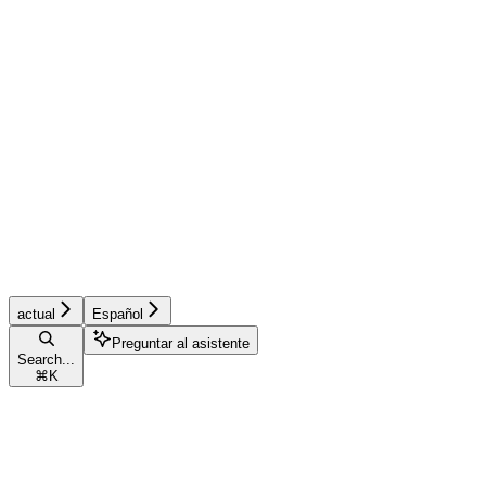
actual
Español
Preguntar al asistente
Search...
⌘
K