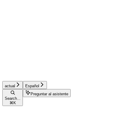
actual
Español
Preguntar al asistente
Search...
⌘
K