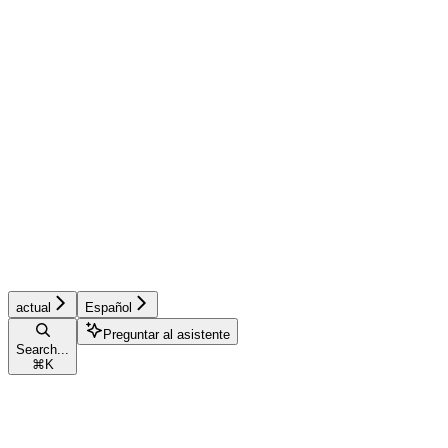
actual
Español
Preguntar al asistente
Search...
⌘
K