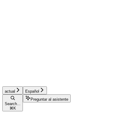
actual
Español
Preguntar al asistente
Search...
⌘
K