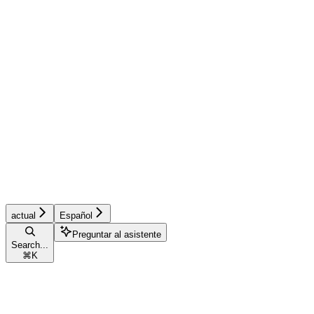
actual
Español
Preguntar al asistente
Search...
⌘
K