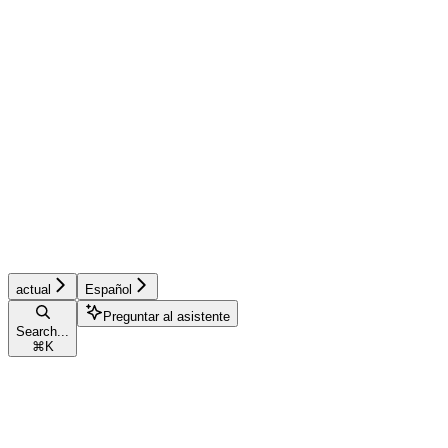
actual
Español
Preguntar al asistente
Search...
⌘
K