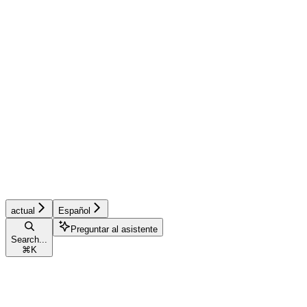
actual
Español
Preguntar al asistente
Search...
⌘
K