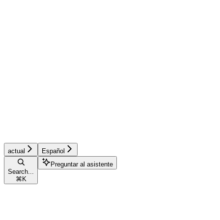
actual
Español
Preguntar al asistente
Search...
⌘
K