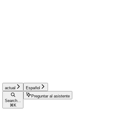
actual
Español
Preguntar al asistente
Search...
⌘
K