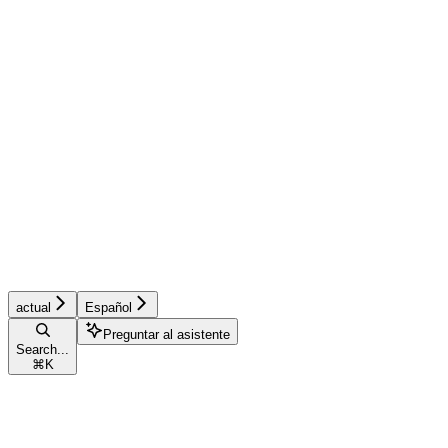
actual
Español
Preguntar al asistente
Search...
⌘
K