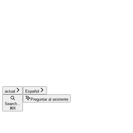
actual
Español
Preguntar al asistente
Search...
⌘
K