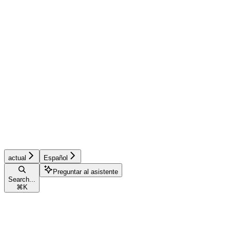
actual
Español
Preguntar al asistente
Search...
⌘
K