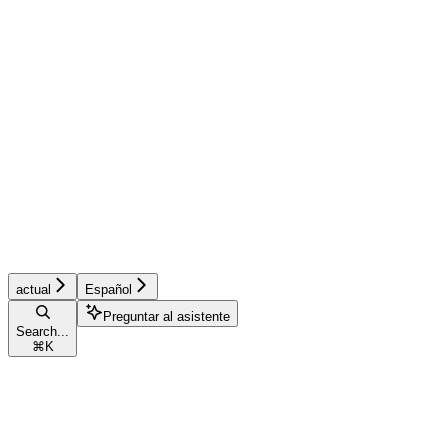
actual
Español
Preguntar al asistente
Search...
⌘
K