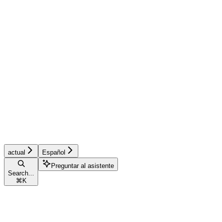
actual
Español
Preguntar al asistente
Search...
⌘
K