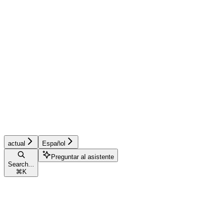
actual
Español
Preguntar al asistente
Search...
⌘
K