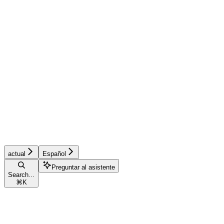
actual
Español
Preguntar al asistente
Search...
⌘
K