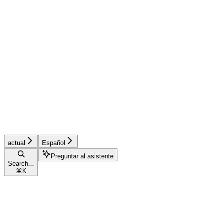
actual
Español
Preguntar al asistente
Search...
⌘
K