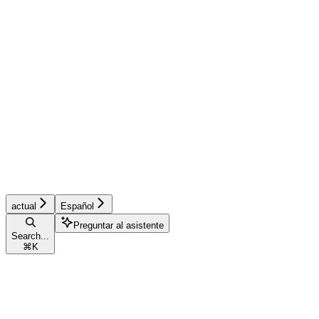
actual
Español
Preguntar al asistente
Search...
⌘
K