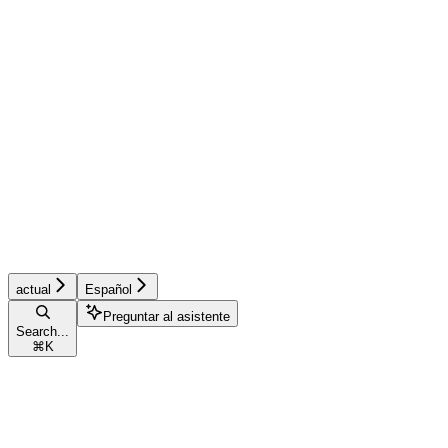
actual
Español
Preguntar al asistente
Search...
⌘
K