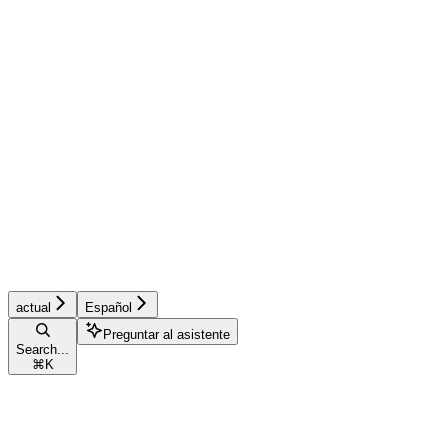
actual
Español
Preguntar al asistente
Search...
⌘
K