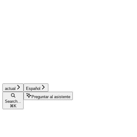
actual
Español
Preguntar al asistente
Search...
⌘
K