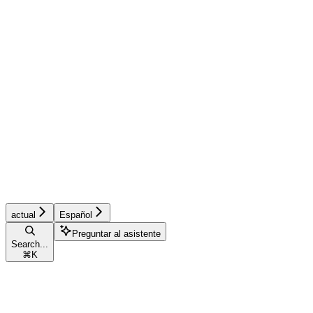
actual
Español
Preguntar al asistente
Search...
⌘
K