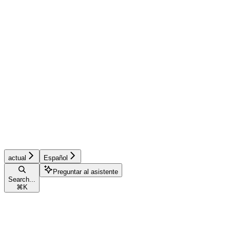
actual
Español
Preguntar al asistente
Search...
⌘
K