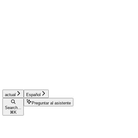
actual
Español
Preguntar al asistente
Search...
⌘
K