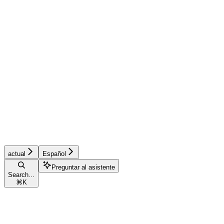
actual
Español
Preguntar al asistente
Search...
⌘
K